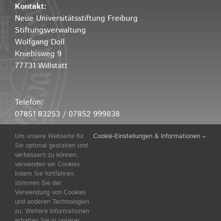
Kontakt:
Neue Universitätsstiftung Freiburg
Stiftungsverwaltung
Wolfgang Doll
Kniebisweg 9
77731 Willstätt
Telefon:
07851 83253 / 07852 999838
Um unsere Webseite für
Cookie-Einstellungen & Informationen
E-Mail:
Sie optimal gestalten und
rw-doll@t-online.de
verbessern zu können,
verwenden wir Cookies.
Indem Sie fortfahren,
stimmen Sie der
Verwendung von Cookies
und anderen Technologien
zu. Weitere Informationen
©
2026 |
Design by Kahl Media Design
|
Haftungsauschluss
|
erhalten Sie in unserer